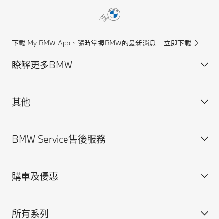
下載 My BMW App，隨時掌握BMW的最新消息
立即下載
瞭解更多BMW
其他
獲得BMW最新消息
聯絡我們
BMW Service售後服務
規格配備表
法律聲明與Cookie政策
尋找經銷商
安全駕馭資訊
購車及優惠
預約賞車
BMW Service售後服務概覽
BMW原廠零件
所有系列
BMW原廠加裝品
訂製您的BMW